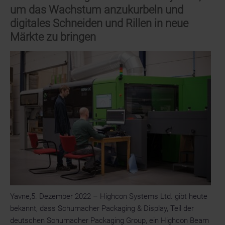
bei
um das Wachstum anzukurbeln und
Gallus:
digitales Schneiden und Rillen in neue
Eingeschlagener
Märkte zu bringen
Weg
der
Innovation
und
Neuausrichtung
wird
fortgesetzt
Yavne,5. Dezember 2022 – Highcon Systems Ltd. gibt heute
bekannt, dass Schumacher Packaging & Display, Teil der
deutschen Schumacher Packaging Group, ein Highcon Beam