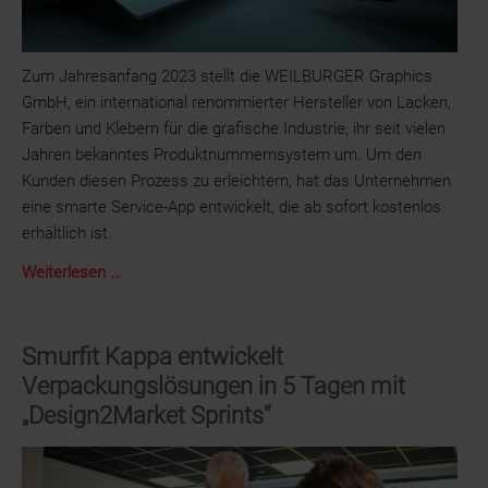
Zum Jahresanfang 2023 stellt die WEILBURGER Graphics
GmbH, ein international renommierter Hersteller von Lacken,
Farben und Klebern für die grafische Industrie, ihr seit vielen
Jahren bekanntes Produktnummernsystem um. Um den
Kunden diesen Prozess zu erleichtern, hat das Unternehmen
eine smarte Service-App entwickelt, die ab sofort kostenlos
erhältlich ist.
Neue
Weiterlesen …
Service-
App
der
Smurfit Kappa entwickelt
WEILBURGER
Verpackungslösungen in 5 Tagen mit
Graphics
„Design2Market Sprints“
GmbH