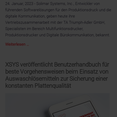
24. Januar, 2023 - Solimar Systems, Inc., Entwickler von
führenden Softwarelösungen für den Produktionsdruck und die
digitale Kommunikation, geben heute ihre
Vertriebszusammenarbeit mit der TA Triumph-Adler GmbH,
Specialisten im Bereich Multifunktionsdrucker,
Produktionsdrucker und Digitale Bürokommunikation, bekannt.
Solimar
Weiterlesen …
Systems
und
Triumph-
XSYS veröffentlicht Benutzerhandbuch für
Adler
beste Vorgehensweisen beim Einsatz von
GmbH
Auswaschlösemitteln zur Sicherung einer
geben
konstanten Plattenqualität
ihre
Vertriebszusammenarbeit
im
Bereich
Softwarelösung