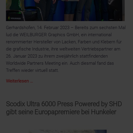
Gerhardshofen, 14. Februar 2023 – Bereits zum sechsten Mal
lud die WEILBURGER Graphics GmbH, ein international
renommierter Hersteller von Lacken, Farben und Klebern für
die grafische Industrie, ihre weltweiten Vertriebspartner am
26. Januar 2023 zu ihrem zweijährlich stattfindenden
Worldwide Partners Meeting ein. Auch diesmal fand das
Treffen wieder virtuell statt.
Worldwide
Weiterlesen …
Partners
Meeting
der
Scodix Ultra 6000 Press Powered by SHD
WEILBURGER
gibt seine Europapremiere bei Hunkeler
Graphics
GmbH