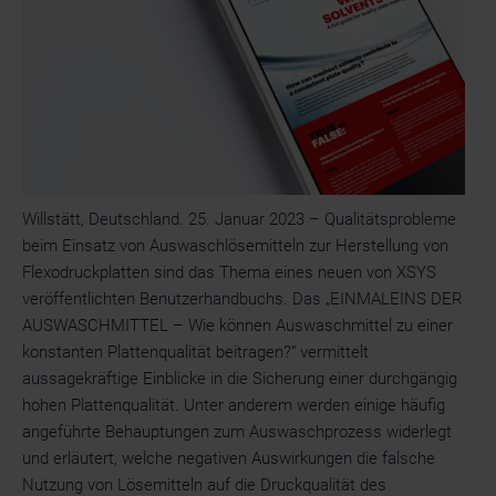
für
den
Produktionsdruck
in
der
DACH
Region
bekannt
Willstätt, Deutschland. 25. Januar 2023 – Qualitätsprobleme
beim Einsatz von Auswaschlösemitteln zur Herstellung von
Flexodruckplatten sind das Thema eines neuen von XSYS
veröffentlichten Benutzerhandbuchs. Das „EINMALEINS DER
AUSWASCHMITTEL – Wie können Auswaschmittel zu einer
konstanten Plattenqualität beitragen?“ vermittelt
aussagekräftige Einblicke in die Sicherung einer durchgängig
hohen Plattenqualität. Unter anderem werden einige häufig
angeführte Behauptungen zum Auswaschprozess widerlegt
und erläutert, welche negativen Auswirkungen die falsche
Nutzung von Lösemitteln auf die Druckqualität des