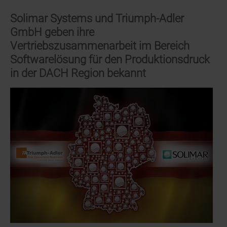
entwickelt
Verpackungslösungen
Solimar Systems und Triumph-Adler
in
GmbH geben ihre
5
Vertriebszusammenarbeit im Bereich
Tagen
Softwarelösung für den Produktionsdruck
mit
in der DACH Region bekannt
„Design2Market
Sprints“