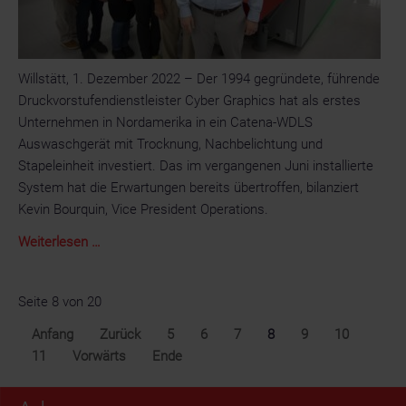
und
digitales
Schneiden
und
Willstätt, 1. Dezember 2022 – Der 1994 gegründete, führende
Rillen
Druckvorstufendienstleister Cyber Graphics hat als erstes
in
Unternehmen in Nordamerika in ein Catena-WDLS
neue
Auswaschgerät mit Trocknung, Nachbelichtung und
Märkte
Stapeleinheit investiert. Das im vergangenen Juni installierte
zu
System hat die Erwartungen bereits übertroffen, bilanziert
bringen
Kevin Bourquin, Vice President Operations.
Cyber
Weiterlesen …
Graphics
erwirbt
Seite 8 von 20
als
erstes
Anfang
Zurück
5
6
7
8
9
10
Unternehmen
11
Vorwärts
Ende
in
Nordamerika