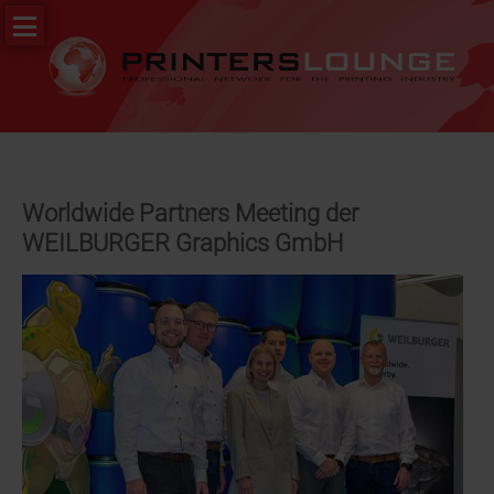
Navigation
PR
überspringen
&
News
Stellenportal
Worldwide Partners Meeting der
WEILBURGER Graphics GmbH