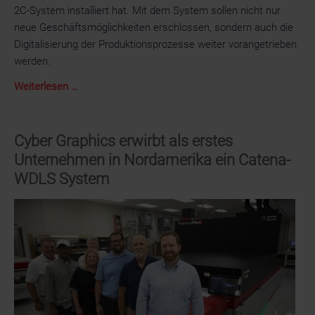
2C-System installiert hat. Mit dem System sollen nicht nur
neue Geschäftsmöglichkeiten erschlossen, sondern auch die
Digitalisierung der Produktionsprozesse weiter vorangetrieben
werden.
Schumacher
Weiterlesen …
Packaging
&
Display
Cyber Graphics erwirbt als erstes
installiert
Unternehmen in Nordamerika ein Catena-
ein
WDLS System
Highcon
Beam
2C-
System,
um
das
Wachstum
anzukurbeln