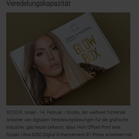
Veredelungskapazität
6000
powered
by
SHD
in
EMEA
SCODIX, Israel - 14. Februar - Scodix, der weltweit führende
Anbieter von digitalen Veredelungslösungen für die grafische
Industrie, gab heute bekannt, dass Hish Offset Print eine
Scodix Ultra 6000 Digital Enhancement B1 Press erworben hat