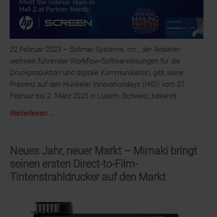
22.Februar 2023 – Solimar Systems, Inc., der Anbieter
weltweit führender Workflow-Softwarelösungen für die
Druckproduktion und digitale Kommunikation, gibt seine
Präsenz auf den Hunkeler Innovationdays (HID) vom 27.
Februar bis 2. März 2023 in Luzern, Schweiz, bekannt.
Solimar
Weiterlesen …
Systems
demonstriert
auf
Neues Jahr, neuer Markt – Mimaki bringt
den
seinen ersten Direct-to-Film-
Hunkeler
Tintenstrahldrucker auf den Markt
Innovationdays
2023
zusammen