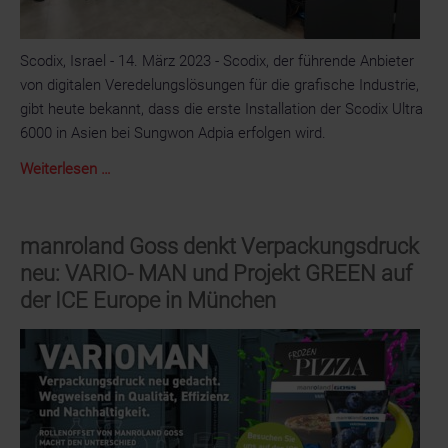
Scodix, Israel - 14. März 2023 - Scodix, der führende Anbieter
von digitalen Veredelungslösungen für die grafische Industrie,
gibt heute bekannt, dass die erste Installation der Scodix Ultra
6000 in Asien bei Sungwon Adpia erfolgen wird.
Sungwon
Weiterlesen …
Adpia
installiert
als
manroland Goss denkt Verpackungsdruck
erstes
neu: VARIO- MAN und Projekt GREEN auf
Unternehmen
der ICE Europe in München
in
Asien
eine
Scodix
Ultra
6000