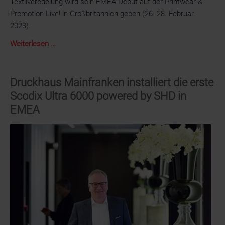
Textilveredelung wird sein EMEA-Debüt auf der Printwear &
Promotion Live! in Großbritannien geben (26.-28. Februar
2023).
Neues
Weiterlesen …
Jahr,
neuer
Markt
Druckhaus Mainfranken installiert die erste
–
Scodix Ultra 6000 powered by SHD in
Mimaki
EMEA
bringt
seinen
ersten
Direct-
to-
Film-
Tintenstrahldrucker
auf
den
Markt