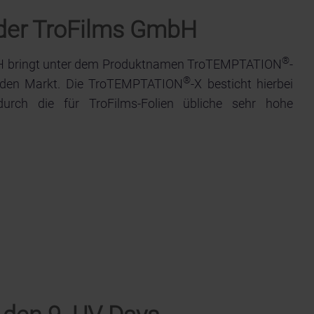
der TroFilms GmbH
®
bH bringt unter dem Produktnamen TroTEMPTATION
-
®
uf den Markt. Die TroTEMPTATION
-X besticht hierbei
rch die für TroFilms-Folien übliche sehr hohe