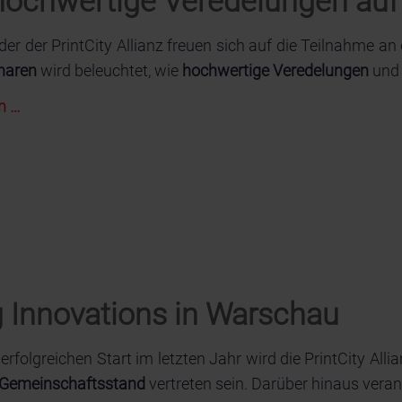
hochwertige Veredelungen auf
eder der PrintCity Allianz freuen sich auf die Teilnahme a
naren
wird beleuchtet, wie
hochwertige Veredelungen
un
Lebensmittelsicherheit
n …
und
hochwertige
Veredelungen
auf
den
9.
UV
g Innovations in Warschau
Days
rfolgreichen Start im letzten Jahr wird die PrintCity Alli
Gemeinschaftsstand
vertreten sein. Darüber hinaus verans