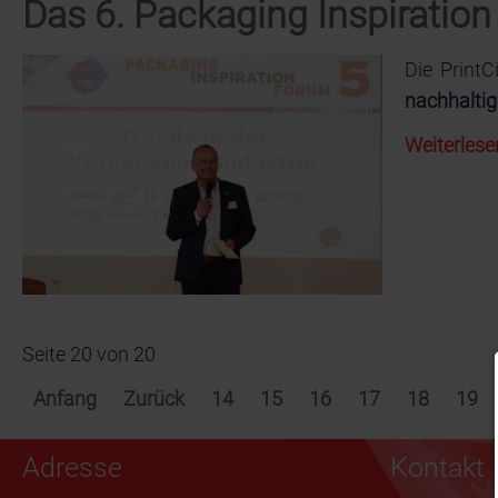
Das 6. Packaging Inspiratio
Die PrintC
nachhalti
Weiterlese
Seite 20 von 20
Anfang
Zurück
14
15
16
17
18
19
Adresse
Kontakt