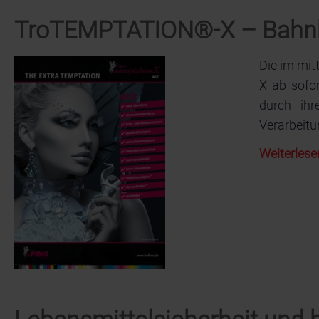
TroTEMPTATION®-X – Bahnbr
Die im mi
X ab sofo
durch ihr
Verarbeitu
Weiterlese