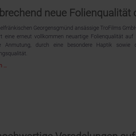
den
neunten
echend neue Folienqualität 
IST
UV-
ttelfränkischen Georgensgmünd ansässige TroFilms Gm
Days
rt eine erneut vollkommen neuartige Folienqualität a
e Anmutung, durch eine besondere Haptik sowie du
ngsqualität.
TroTEMPTATION®-
n …
X
–
Bahnbrechend
neue
Folienqualität
der
TroFilms
GmbH