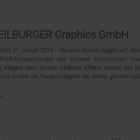
GmbH
lässt
sich
nach
 WEILBURGER Graphics GmbH
DIN
EN
fen, 21. Januar 2019 – Neueste Studien zeigen auf, da
ISO
 Produktverpackungen und weiteren hochwertigen Dru
9001
 steigere beim Einsatz fühlbarer Effekte sowohl das Ma
zertifizieren
 und erhöhe die Glaubwürdigkeit der Marke gleicherma
Haptische
n …
Effektlacke
der
WEILBURGER
Graphics