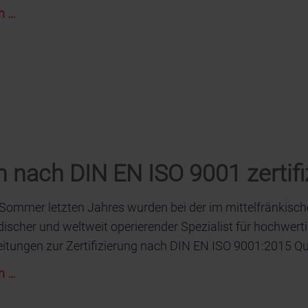
Die
n …
Allianz
auf
der
Packaging
Innovations
in
Warschau
 nach DIN EN ISO 9001 zertifi
 Sommer letzten Jahres wurden bei der im mittelfränki
ischer und weltweit operierender Spezialist für hochwertig
eitungen zur Zertifizierung nach DIN EN ISO 9001:2015 
Die
n …
TroFilms