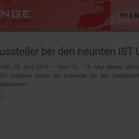
PR & 
ssteller bei den neunten IST
ofen, 18. April 2019 – Vom 13. - 16. Mai dieses Jahre
R Graphics GmbH als Aussteller bei den zweijährli
teilnehmen.
WEILBURGER
n …
Graphics
als
Aussteller
bei