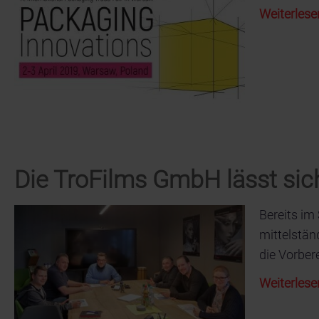
Weiterlese
Die TroFilms GmbH lässt sich
Bereits im
mittelständ
die Vorber
Weiterlese