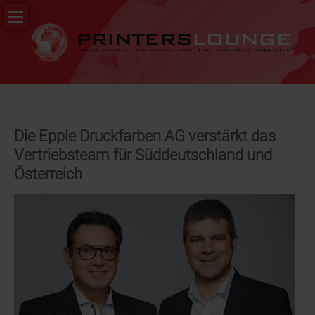
Navigation
PR
überspringen
&
News
Stellenportal
Die Epple Druckfarben AG verstärkt das
Vertriebsteam für Süddeutschland und
Österreich