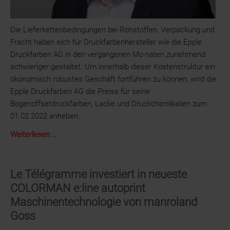
Qualität
Die Lieferkettenbedingungen bei Rohstoffen, Verpackung und
Fracht haben sich für Druckfarbenhersteller wie die Epple
Druckfarben AG in den vergangenen Mo-naten zunehmend
schwieriger gestaltet. Um innerhalb dieser Kostenstruktur ein
ökonomisch robustes Geschäft fortführen zu können, wird die
Epple Druckfarben AG die Preise für seine
Bogenoffsetdruckfarben, Lacke und Druckchemikalien zum
01.02.2022 anheben.
Preisanstieg
Weiterlesen …
für
Druckfarben
wegen
Le Télégramme investiert in neueste
hoher
COLORMAN e:line autoprint
Kosten
Maschinentechnologie von manroland
für
Goss
Rohstoffe