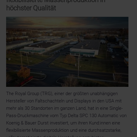
Bauer
höchster Qualität
AG,
als
neuer
Vorsitzender
des
drupa
Komitees
bestätigt
The Royal Group (TRG), einer der größten unabhängigen
Hersteller von Faltschachteln und Displays in den USA mit
mehr als 30 Standorten im ganzen Land, hat in eine Single-
Pass-Druckmaschine vom Typ Delta SPC 130 Automatic von
Koenig & Bauer Durst investiert, um ihren Kund:innen eine
flexibilisierte Massenproduktion und eine durchsatzstarke,