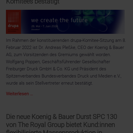
Komitees bestätigt
Vertriebsteam
für
Süddeutschland
und
Österreich
Im Rahmen der konstituierenden drupa-Komitee-Sitzung am 8.
Februar 2022 ist Dr. Andreas Pleßke, CEO der Koenig & Bauer
AG, zum Vorsitzenden des Gremiums gewählt worden.
Wolfgang Poppen, Geschäftsführender Gesellschafter
Freiburger Druck GmbH & Co. KG und Präsident des
Spitzenverbandes Bundesverbandes Druck und Medien e.V.,
wurde als sein Stellvertreter erneut bestätigt.
Dr.
Weiterlesen …
Andreas
Pleßke,
CEO
Die neue Koenig & Bauer Durst SPC 130
Koenig
von The Royal Group bietet Kund:innen
&
flexibilisierte Massenproduktion in