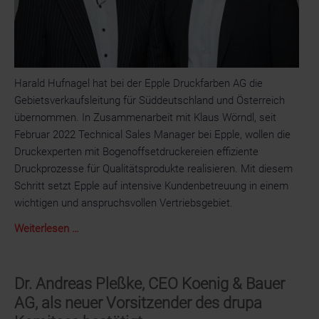
Harald Hufnagel hat bei der Epple Druckfarben AG die
Gebietsverkaufsleitung für Süddeutschland und Österreich
übernommen. In Zusammenarbeit mit Klaus Wörndl, seit
Februar 2022 Technical Sales Manager bei Epple, wollen die
Druckexperten mit Bogenoffsetdruckereien effiziente
Druckprozesse für Qualitätsprodukte realisieren. Mit diesem
Schritt setzt Epple auf intensive Kundenbetreuung in einem
wichtigen und anspruchsvollen Vertriebsgebiet.
Die
Weiterlesen …
Epple
Druckfarben
AG
Dr. Andreas Pleßke, CEO Koenig & Bauer
verstärkt
AG, als neuer Vorsitzender des drupa
das