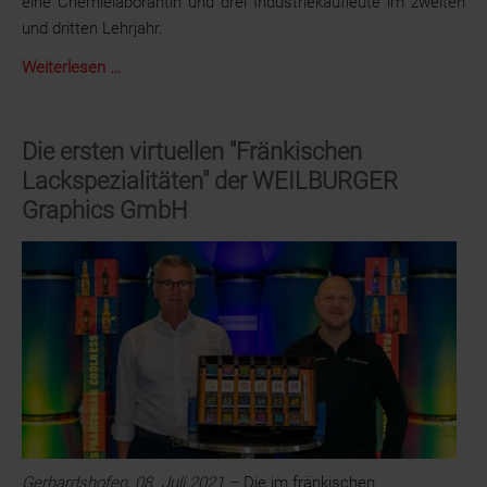
eine Chemielaborantin und drei Industriekaufleute im zweiten
und dritten Lehrjahr.
Ausbildungsstart
Weiterlesen …
2021:
Neue
Auszubildende
Die ersten virtuellen "Fränkischen
bei
Lackspezialitäten" der WEILBURGER
Epple
Graphics GmbH
Gerhardshofen, 08. Juli 2021 –
Die im fränkischen