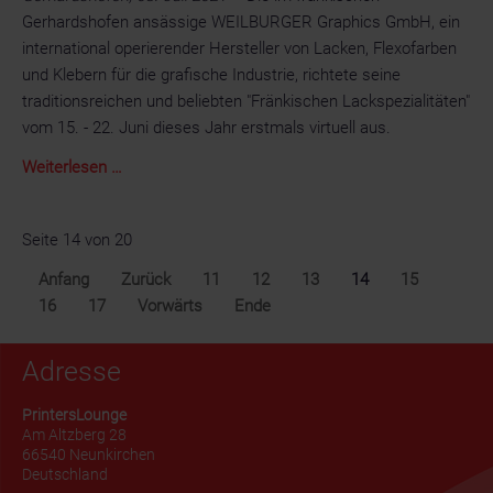
Gerhardshofen ansässige WEILBURGER Graphics GmbH, ein
international operierender Hersteller von Lacken, Flexofarben
und Klebern für die grafische Industrie, richtete seine
traditionsreichen und beliebten "Fränkischen Lackspezialitäten"
vom 15. - 22. Juni dieses Jahr erstmals virtuell aus.
Die
Weiterlesen …
ersten
virtuellen
Seite 14 von 20
"Fränkischen
Lackspezialitäten"
Anfang
Zurück
11
12
13
14
15
der
16
17
Vorwärts
Ende
WEILBURGER
Graphics
Adresse
GmbH
PrintersLounge
Am Altzberg 28
66540 Neunkirchen
Deutschland