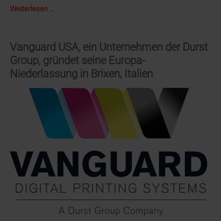
Neue
Weiterlesen …
Auszubildende
bei
der
Vanguard USA, ein Unternehmen der Durst
WEILBURGER
Group, gründet seine Europa-
Graphics
Niederlassung in Brixen, Italien
GmbH