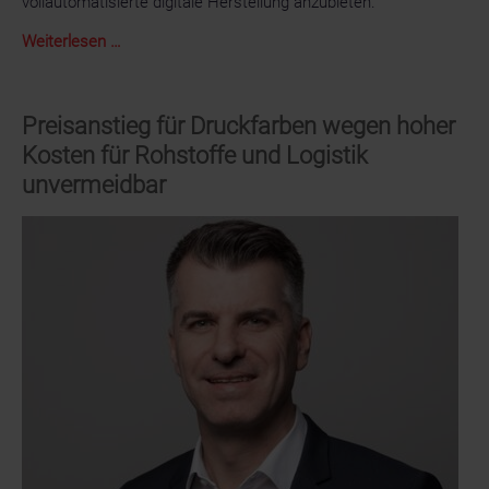
vollautomatisierte digitale Herstellung anzubieten.
Die
Weiterlesen …
neue
Koenig
&
Preisanstieg für Druckfarben wegen hoher
Bauer
Kosten für Rohstoffe und Logistik
Durst
unvermeidbar
SPC
130
von
The
Royal
Group
bietet
Kund:innen
flexibilisierte
Massenproduktion
in
höchster