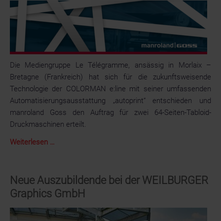
und
Logistik
unvermeidbar
Die Mediengruppe Le Télégramme, ansässig in Morlaix –
Bretagne (Frankreich) hat sich für die zukunftsweisende
Technologie der COLORMAN e:line mit seiner umfassenden
Automatisierungsausstattung „autoprint“ entschieden und
manroland Goss den Auftrag für zwei 64-Seiten-Tabloid-
Druckmaschinen erteilt.
Le
Weiterlesen …
Télégramme
investiert
in
Neue Auszubildende bei der WEILBURGER
neueste
Graphics GmbH
COLORMAN
e:line