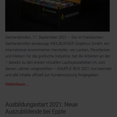
Brixen,
Italien
Gerhardshofen, 17. September 2021 – Die im fränkischen
Gerhardshofen ansässige WEILBURGER Graphics GmbH, ein
international renommierter Hersteller von Lacken, Flexofarben
und Klebern für die grafische Industrie, hat die Arbeiten an der
– bereits zu den ersten virtuellen Lackspezialitäten im Juni
diesen Jahres vorgestellten – SAMPLE BOX 2021 nun beendet
und alle Inhalte offiziell zur Kundennutzung freigegeben.
Die
Weiterlesen …
SAMPLE
BOX
2021
Ausbildungsstart 2021: Neue
der
Auszubildende bei Epple
WEILBURGER