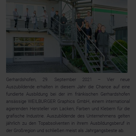
autoprint
Maschinentechnologie
von
manroland
Goss
Gerhardshofen, 29. September 2021 – Vier neue
Auszubildende erhalten in diesem Jahr die Chance auf eine
fundierte Ausbildung bei der im fränkischen Gerhardshofen
ansässige WEILBURGER Graphics GmbH, einem international
agierenden Hersteller von Lacken, Farben und Klebern für die
grafische Industrie. Auszubildende des Unternehmens gelten
jährlich zu den Topabsolventen in ihrem Ausbildungsberuf in
der Großregion und schließen meist als Jahrgangsbeste ab.