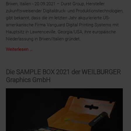
Brixen, Italien - 20.09.2021 – Durst Group, Hersteller
zukunftsweisender Digitaldruck- und Produktionstechnologien,
gibt bekannt, dass die im letzten Jahr akqurierierte US-
amerikanische Firma Vanguard Digital Printing Systems mit
Hauptsitz in Lawrenceville, Georgia/USA, ihre europäische
Niederlassung in Brixen/Italien gründet.
Vanguard
Weiterlesen …
USA,
ein
Unternehmen
Die SAMPLE BOX 2021 der WEILBURGER
der
Graphics GmbH
Durst
Group,
gründet
seine
Europa-
Niederlassung
in