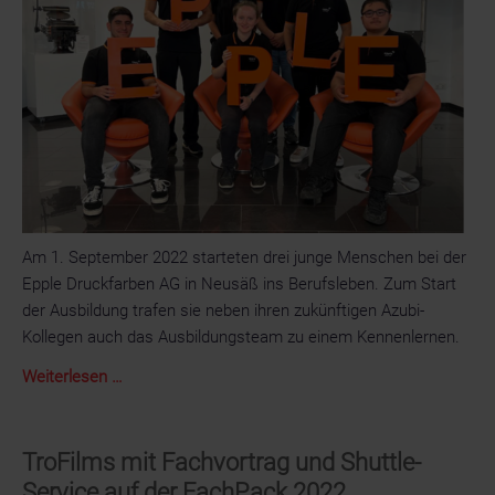
„Tethered
Closures“
Am 1. September 2022 starteten drei junge Menschen bei der
Epple Druckfarben AG in Neusäß ins Berufsleben. Zum Start
der Ausbildung trafen sie neben ihren zukünftigen Azubi-
Kollegen auch das Ausbildungsteam zu einem Kennenlernen.
Ausbildungsstart
Weiterlesen …
2022:
Neue
Auszubildende
TroFilms mit Fachvortrag und Shuttle-
bei
Service auf der FachPack 2022