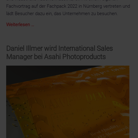
Fachvortrag auf der Fachpack 2022 in Nürnberg vertreten und
lädt Besucher dazu ein, das Unternehmen zu besuchen.
TroFilms
Weiterlesen …
mit
Fachvortrag
und
Daniel Illmer wird International Sales
Shuttle-
Manager bei Asahi Photoproducts
Service
auf
der
FachPack
2022