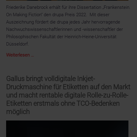
Friederike Danebrock erhält für ihre Dissertation „Frankenstein.
On Making Fiction“ den drupa Preis 2022. Mit dieser
Auszeichnung fördert die drupa jedes Jahr hervorragende
Nachwuchswissenschaftlerinnen und -wissenschaftler der
Philosophischen Fakultät der Heinrich-Heine-Universität
Düsseldorf.
Dissertation
Weiterlesen …
über
Frankenstein
wird
Gallus bringt volldigitale Inkjet-
mit
Druckmaschine für Etiketten auf den Markt
dem
und macht rentable digitale Rolle-zu-Rolle-
drupa
Etiketten erstmals ohne TCO-Bedenken
Preis
möglich
ausgezeichnet