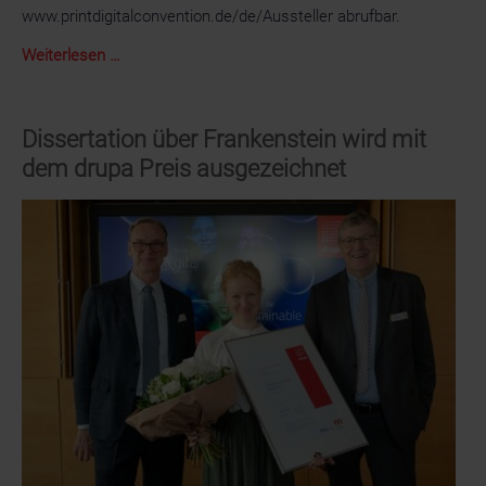
www.printdigitalconvention.de/de/Aussteller abrufbar.
PRINT
Weiterlesen …
&
DIGITAL
CONVENTION
Dissertation über Frankenstein wird mit
2023:
dem drupa Preis ausgezeichnet
Jetzt
Standfläche
sichern