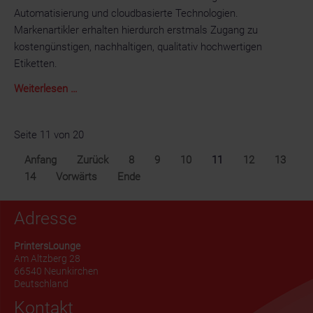
Automatisierung und cloudbasierte Technologien.
Markenartikler erhalten hierdurch erstmals Zugang zu
kostengünstigen, nachhaltigen, qualitativ hochwertigen
Etiketten.
Gallus
Weiterlesen …
bringt
volldigitale
Seite 11 von 20
Inkjet-
Druckmaschine
Anfang
Zurück
8
9
10
11
12
13
für
14
Vorwärts
Ende
Etiketten
auf
Adresse
den
Markt
PrintersLounge
und
Am Altzberg 28
66540 Neunkirchen
macht
Deutschland
rentable
Kontakt
digitale