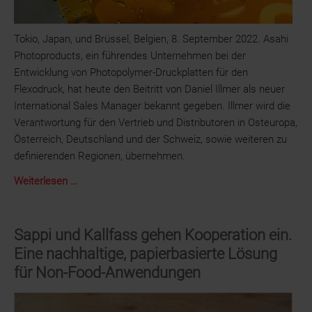
Tokio, Japan, und Brüssel, Belgien, 8. September 2022. Asahi
Photoproducts, ein führendes Unternehmen bei der
Entwicklung von Photopolymer-Druckplatten für den
Flexodruck, hat heute den Beitritt von Daniel Illmer als neuer
International Sales Manager bekannt gegeben. Illmer wird die
Verantwortung für den Vertrieb und Distributoren in Osteuropa,
Österreich, Deutschland und der Schweiz, sowie weiteren zu
definierenden Regionen, übernehmen.
Daniel
Weiterlesen …
Illmer
wird
International
Sappi und Kallfass gehen Kooperation ein.
Sales
Eine nachhaltige, papierbasierte Lösung
Manager
für Non-Food-Anwendungen
bei
Asahi