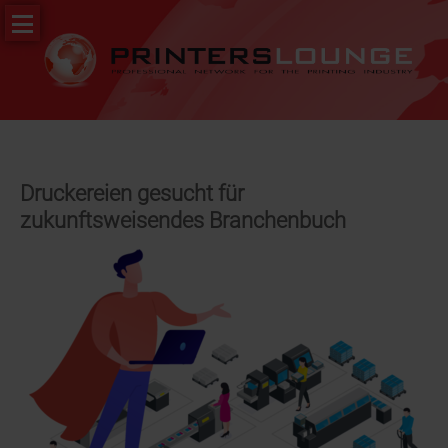
Navigation
PR
überspringen
&
News
Stellenportal
Druckereien gesucht für
zukunftsweisendes Branchenbuch