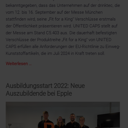
bekanntgegeben, dass das Unternehmen auf der drinktec, die
vom 12. bis 16. September auf der Messe München
stattfinden wird, seine „Fit for a King“ Verschlüsse erstmals
der Öffentlichkeit präsentieren wird. UNITED CAPS stellt auf
der Messe am Stand C5.403 aus. Die dauerhaft befestigten
Verschlüsse der Produktreihe „Fit for a King“ von UNITED
CAPS erfüllen alle Anforderungen der EU-Richtlinie zu Einweg-
Kunststoffartikeln, die im Juli 2024 in Kraft treten soll.
UNITED
Weiterlesen …
CAPS
präsentiert
auf
Ausbildungsstart 2022: Neue
der
Auszubildende bei Epple
drinktec
2022
lückenlose
Palette
von