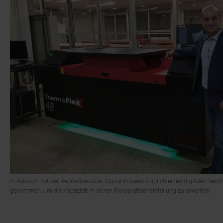
In Pakistan hat der Repro-Spezialist Digital Process kürzlich einen digitalen Be
genommen, um die Kapazität in seiner Flexoplattenherstellung zu erweitern.