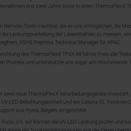
ernehmen erst zwei Jahre zuvor in einen ThermoFlexX TFxX
hen Remote-Tools machbar, die es uns ermöglichen, die Mas
 die Leistungsverteilung der Laserstrahlen zu messen, sind
ryckeghem, XSYS Prepress Technical Manager für APAC.
inrichtung des ThermoFlexX TFxX 48 führte Yves alle Tests
n Prozess und unterstützte uns sogar am Wochenende. Wä
n zwei neue ThermoFlexX Verarbeitungsgeräte investiert, 
V-LED-Belichtungseinheit und ein Catena-DL Trockner/Lic
port aus Ypres, Belgien, eingerichtet.
-Tools, d.h. wir können die UV-LED-Leistung prüfen und ka
ät sowie die Trocknertemperaturen aus der Ferne überprüf