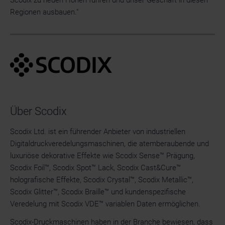
Scodix zu neuen Höhen führen und unser Geschäft in diesen
Regionen ausbauen."
Über Scodix
Scodix Ltd. ist ein führender Anbieter von industriellen
Digitaldruckveredelungsmaschinen, die atemberaubende und
luxuriöse dekorative Effekte wie Scodix Sense™ Prägung,
Scodix Foil™, Scodix Spot™ Lack, Scodix Cast&Cure™
holografische Effekte, Scodix Crystal™, Scodix Metallic™,
Scodix Glitter™, Scodix Braille™ und kundenspezifische
Veredelung mit Scodix VDE™ variablen Daten ermöglichen.
Scodix-Druckmaschinen haben in der Branche bewiesen, dass