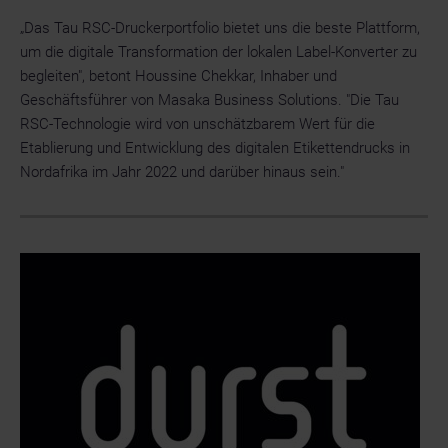
„Das Tau RSC-Druckerportfolio bietet uns die beste Plattform,
um die digitale Transformation der lokalen Label-Konverter zu
begleiten", betont Houssine Chekkar, Inhaber und
Geschäftsführer von Masaka Business Solutions. "Die Tau
RSC-Technologie wird von unschätzbarem Wert für die
Etablierung und Entwicklung des digitalen Etikettendrucks in
Nordafrika im Jahr 2022 und darüber hinaus sein."