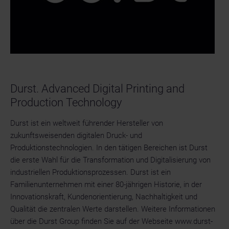
Durst. Advanced Digital Printing and
Production Technology
Durst ist ein weltweit führender Hersteller von
zukunftsweisenden digitalen Druck- und
Produktionstechnologien. In den tätigen Bereichen ist Durst
die erste Wahl für die Transformation und Digitalisierung von
industriellen Produktionsprozessen. Durst ist ein
Familienunternehmen mit einer 80-jährigen Historie, in der
Innovationskraft, Kundenorientierung, Nachhaltigkeit und
Qualität die zentralen Werte darstellen. Weitere Informationen
über die Durst Group finden Sie auf der Webseite www.durst-